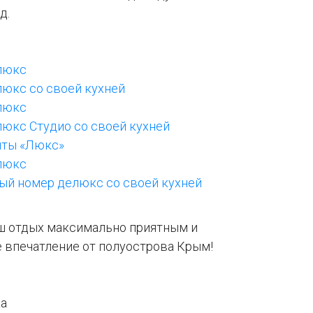
д.
люкс
юкс со своей кухней
люкс
юкс Студио со своей кухней
нты «Люкс»
люкс
ый номер делюкс со своей кухней
ш отдых максимально приятным и
е впечатление от полуострова Крым!
ка