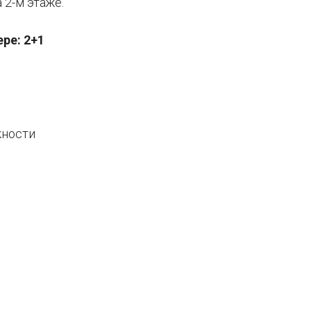
2-м этаже.
ре: 2+1
жности