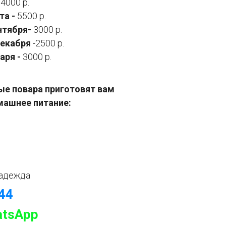
-
4000 р.
та -
5500 р.
ентября-
3000 р.
 декабря
-2500 р.
аря -
3000 р.
е повара приготовят вам
машнее питание:
адежда
-44
tsApp