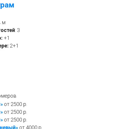
грам
в м
гостей
: 3
:
+1
ере:
2+1
омеров
т»
от 2500 р.
т»
от 2500 р.
т»
от 2500 р.
вневый»
от 4000 р.