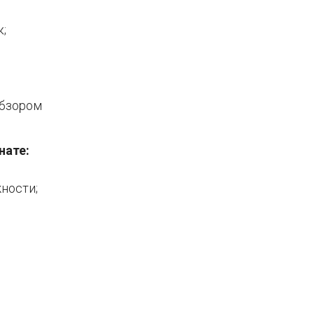
;
обзором
нате:
ности;