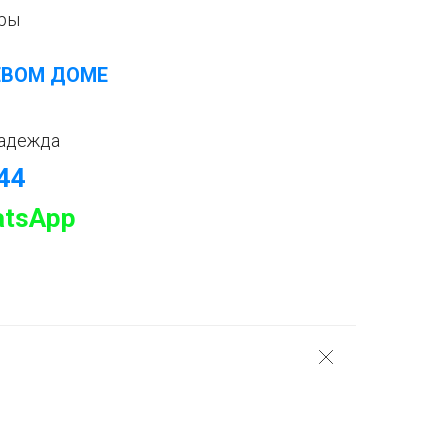
оры
ЕВОМ ДОМЕ
адежда
-44
tsApp