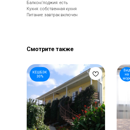
Балкон/лоджия: есть
Кухня: собственная кухня
Питание: завтрак включен
Смотрите также
Ви
КЕШБЭК
на
30%
мор