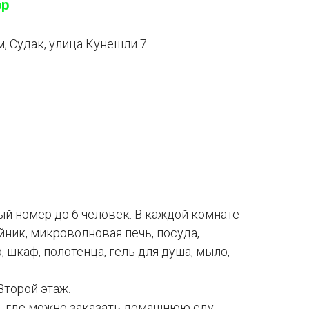
pp
, Судак, улица Кунешли 7
й номер до 6 человек. В каждой комнате
йник, микроволновая печь, посуда,
 шкаф, полотенца, гель для душа, мыло,
торой этаж.
, где можно заказать домашнюю еду.