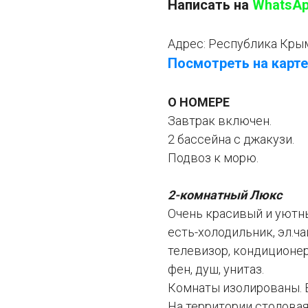
Написать на
WhatsA
Адрес:
Республика Крым
Посмотреть на карте
О НОМЕРЕ
Завтрак включен.
2 бассейна с джакузи.
Подвоз к морю.
2-комнатный Люкс
Очень красивый и уютны
есть-холодильник, эл.ча
телевизор, кондиционер,
фен, душ, унитаз.
Комнаты изолированы. В
На территории столовая