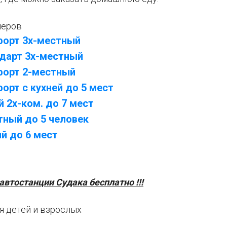
меров
орт 3х-местный
дарт 3х-местный
форт 2-местный
рт с кухней до 5 мест
 2х-ком. до 7 мест
тный до 5 человек
й до 6
м
ест
втостанции Судака бесплатно !!!
я детей и взрослых