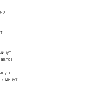
но
ут
 минут
 авто)
минуты
- 7 минут