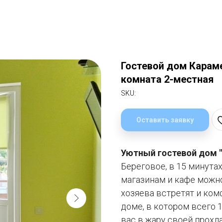
Гостевой дом Караме
комната 2-местная
SKU:
Оставить заявку
Уютный гостевой дом 
Береговое, в 15 минута
магазинам и кафе можно
хозяева встретят и ком
доме, в котором всего 
вас в жару своей прохл