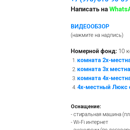
Написать на
Whats
ВИДЕООБЗОР
(нажмите на надпись)
Номерной фонд:
10 
комната 2х-местна
комната
3х местна
комната 4х-местна
4х-местный Люкс 
Оснащение:
- стиральная машина (пл
- Wi-Fi интернет
- экскурсии (по догово