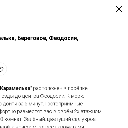
лька, Береговое, Феодосия,
"Карамелька"
расположен в посёлке
х езды до центра Феодосии. К морю,
 дойти за 5 минут. Гостеприимные
фортно разместят вас в своём 2х этажном
10 комнат. Зелёный, цветущий сад укроет
адой, а вечером согреет ароматами