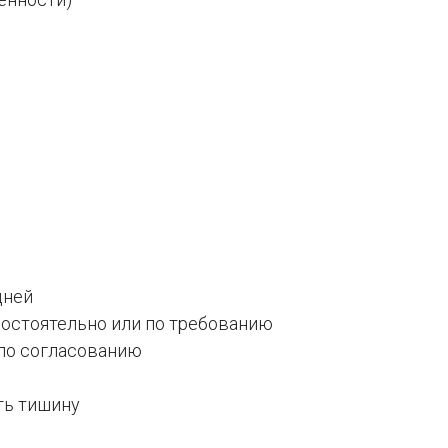
дней
мостоятельно или по требованию
по согласованию
ть тишину