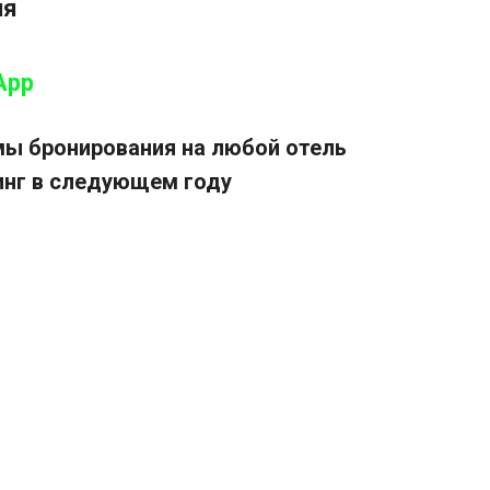
ия
App
мы бронирования на любой отель
инг в следующем году