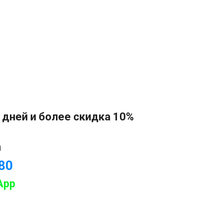
 дней и более скидка 10%
а
-80
App