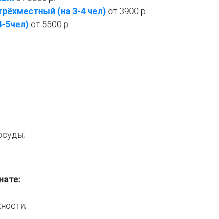
рёхместный (на 3-4 чел)
от 3900 р.
4-5чел)
от 5500 р.
осуды;
нате:
ности;