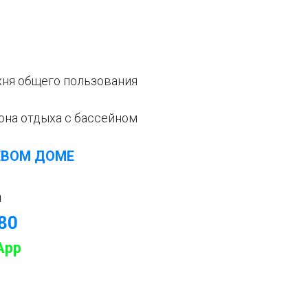
хня общего пользования
зона отдыха с бассейном
ЕВОМ ДОМЕ
а
-80
App