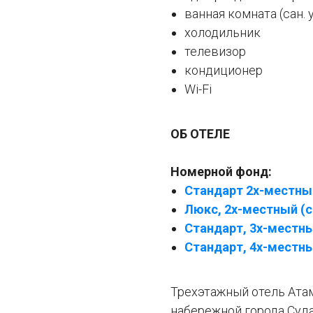
ванная комната (сан. 
холодильник
телевизор
кондиционер
Wi-Fi
ОБ ОТЕЛЕ
Номерной фонд:
Стандарт 2х-местный
Люкс, 2х-местный (с
Стандарт, 3х-местный
Стандарт, 4х-местный
Трехэтажный отель Атам
набережной города Суда