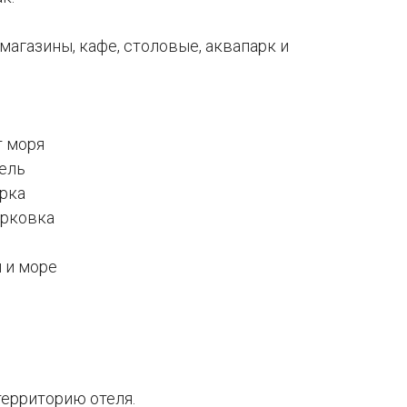
магазины, кафе, столовые, аквапарк и
т моря
ель
арка
арковка
ы и море
территорию отеля.