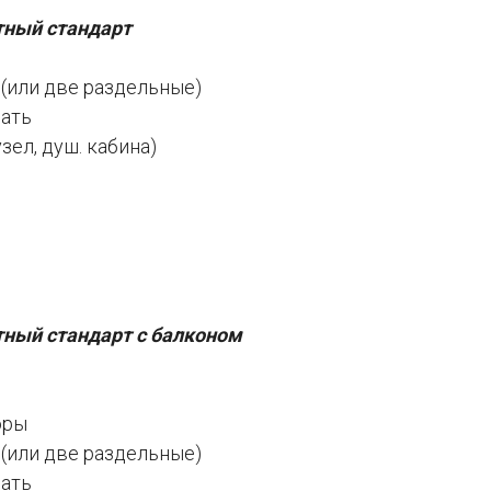
тный стандарт
(или две раздельные)
вать
узел, душ. кабина)
ный стандарт с балконом
оры
(или две раздельные)
вать