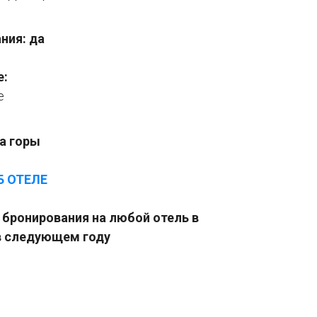
ния: да
е:
е
на горы
Б ОТЕЛЕ
бронирования на любой отель в
в следующем году