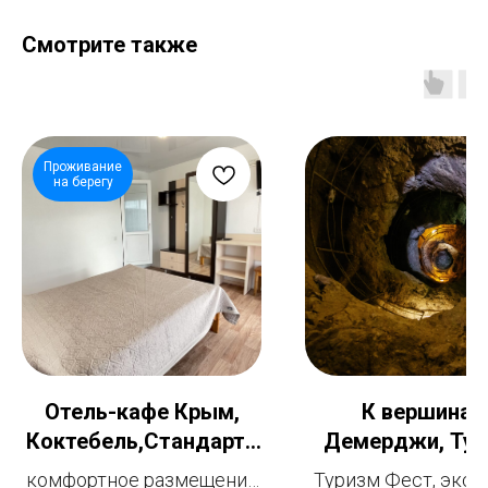
Смотрите также
Проживание
на берегу
Отель-кафе Крым,
К вершинам
Коктебель,Стандартн
Демерджи, Ту
ый 2-местный номер с
Фест
комфортное размещение
Туризм Фест, экск