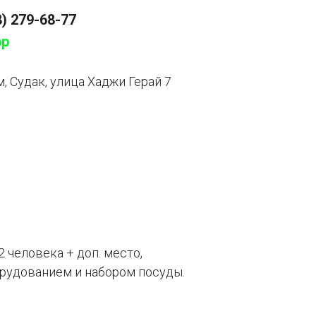
8) 279-68-77
pp
, Судак, улица Хаджи Герай 7
2 человека + доп. место,
орудованием и набором посуды.