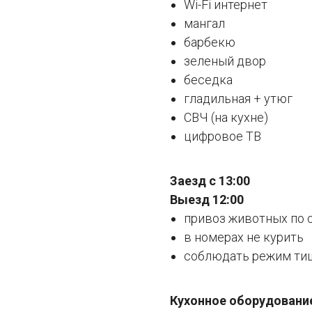
Wi-Fi интернет
мангал
барбекю
зеленый двор
беседка
гладильная + утюг
СВЧ (на кухне)
цифровое ТВ
Заезд с 13:00
Выезд 12:00
привоз животных по 
в номерах не курить
соблюдать режим тиши
Кухонное оборудовани