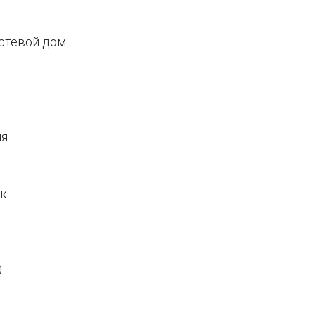
остевой дом
ня
ак
0