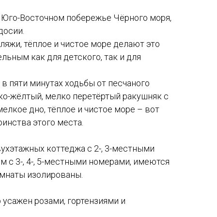
 Юго-Восточном побережье Чёрного моря,
досии.
яжи, тёплое и чистое море делают это
льным как для детского, так и для
 в пяти минутах ходьбы от песчаного
рко-жёлтый, мелко перетёртый ракушняк с
мелкое дно, тёплое и чистое море – вот
инства этого места.
ухэтажных коттеджа с 2-, 3-местными
м с 3-, 4-, 5-местными номерами, имеются
омнаты изолированы.
р усажен розами, гортензиями и