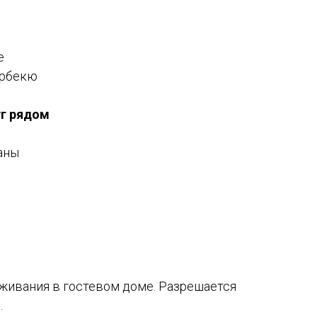
е
арбекю
уг рядом
аны
живания в гостевом доме. Разрешается
.