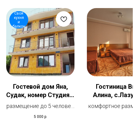
Своя
кухня
и
балкон
Гостевой дом Яна,
Гостиница Ви
Судак, номер Студия с
Алина, с.Лазур
кухней
Алушта, 1-комна
размещение до 5 человек
комфортное разме
3-местный 
описание гостевого дома
от 1 до 3 челов
5 000
р.
балконом