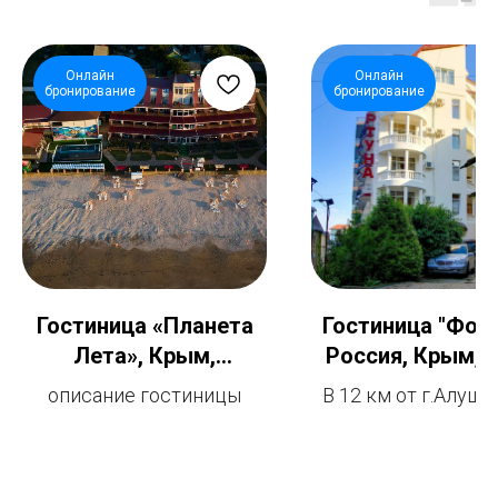
Онлайн
Онлайн
бронирование
бронирование
Гостиница «Планета
Гостиница "Форт
Лета», Крым,
Россия, Крым, У
Азовское море,
Алушта
описание гостиницы
В 12 км от г.Алушт
Ленинский р-н, с.
км не доезжая г.Я
Каменское
современном уют
охраняемом гор