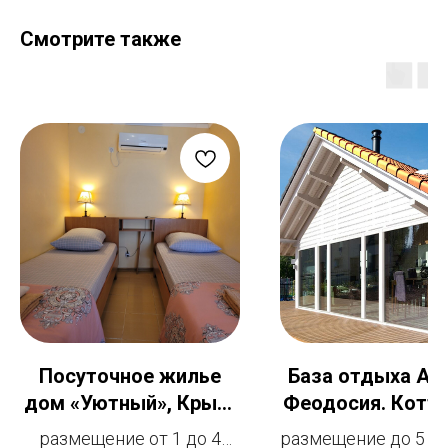
Смотрите также
Посуточное жилье
База отдыха Аз
дом «Уютный», Крым,
Феодосия. Котт
Феодосия, Стандарт,
комнатный от 35
размещение от 1 до 4
размещение до 5 ч