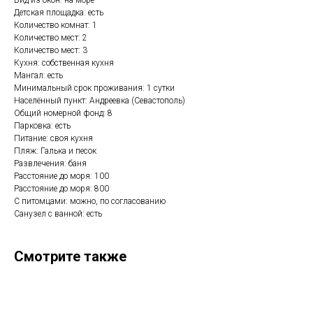
Вид из окон: на море
Детская площадка: есть
Количество комнат: 1
Количество мест: 2
Количество мест: 3
Кухня: собственная кухня
Мангал: есть
Минимальный срок проживания: 1 сутки
Населённый пункт: Андреевка (Севастополь)
Общий номерной фонд: 8
Парковка: есть
Питание: своя кухня
Пляж: Галька и песок
Развлечения: баня
Расстояние до моря: 100
Расстояние до моря: 800
С питомцами: можно, по согласованию
Санузел с ванной: есть
Смотрите также