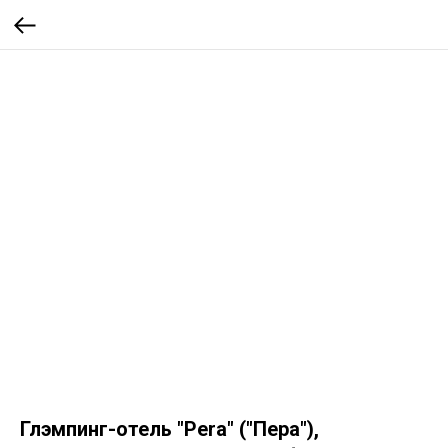
Глэмпинг-отель "Pera" ("Пера"),