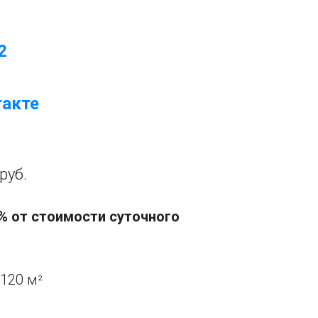
2
такте
руб.
% от стоимости суточного
120 м
²