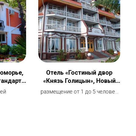
коморье,
Отель «Гостиный двор
тандарт
«Князь Голицын», Новый
ек
Свет, Судак
ней
размещение от 1 до 5 человек
описание отеля