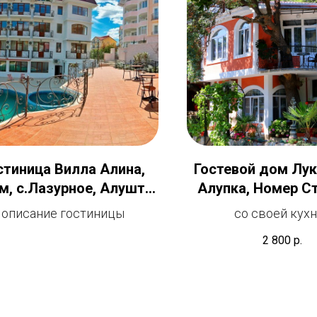
стиница Вилла Алина,
Гостевой дом Лу
, с.Лазурное, Алушта,
Алупка, Номер С
с бассейном
для 2 челов
описание гостиницы
со своей кух
2 800
р.