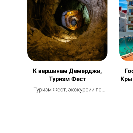
К вершинам Демерджи,
Го
Туризм Фест
Крым
Туризм Фест, экскурсии по
всему Крыму