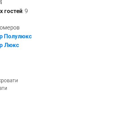
4
х гостей
: 9
номеров
р Полулюкс
р Люкс
кровати
ати