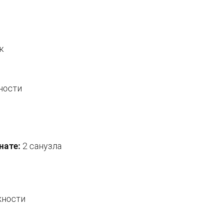
к
ности
нате:
2 санузла
жности