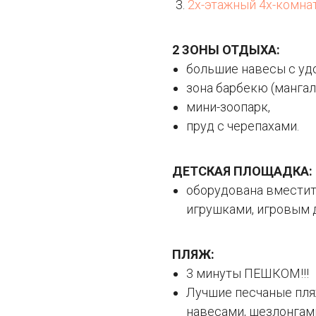
2х-этажный 4х-комнат
2 ЗОНЫ ОТДЫХА:
большие навесы с уд
зона барбекю (мангал
мини-зоопарк,
пруд с черепахами.
ДЕТСКАЯ ПЛОЩАДКА:
оборудована вместит
игрушками, игровым 
ПЛЯЖ:
3 минуты ПЕШКОМ!!!
Лучшие песчаные пля
навесами, шезлонгами