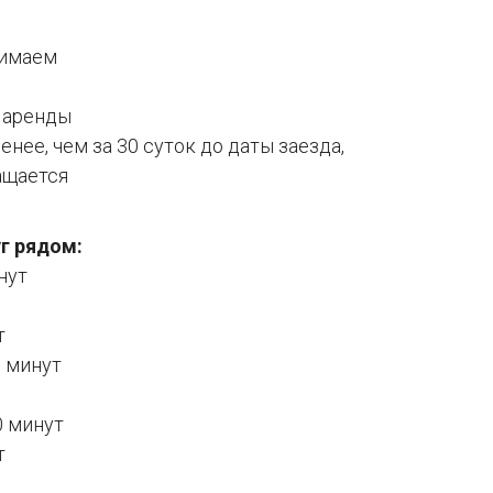
нимаем
 аренды
енее, чем за 30 суток до даты заезда,
ащается
г рядом:
нут
т
5 минут
0 минут
т