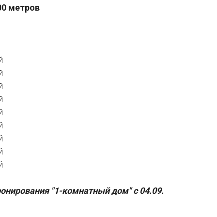
00 метров
й
й
й
й
й
й
й
й
й
онирования "1-комнатный дом" с 04.09.