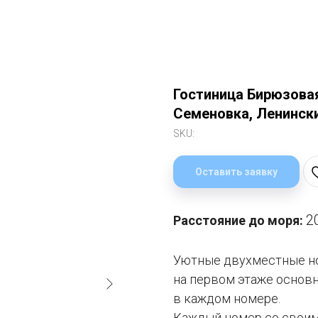
Гостиница Бирюзовая
Семеновка, Ленински
SKU:
Оставить заявку
2
Расстояние до моря:
Уютные двухместные но
на первом этаже основн
в каждом номере.
Каждый номер со своим