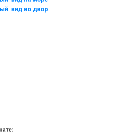
ый вид во двор
нате: