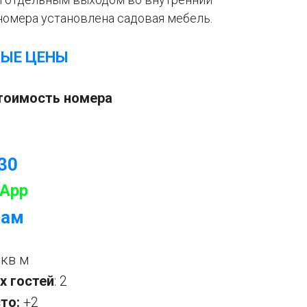
номера установлена садовая мебель.
НЫЕ ЦЕНЫ
стоимость номера
-30
App
рам
 кв м
х гостей
: 2
то:
+2