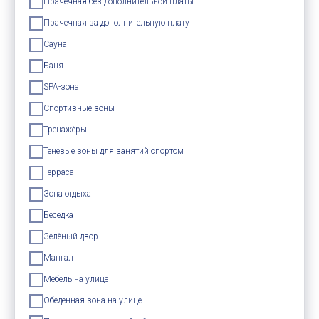
Прачечная без дополнительной платы
Прачечная за дополнительную плату
Сауна
Баня
SPA-зона
Спортивные зоны
Тренажёры
Теневые зоны для занятий спортом
Терраса
Зона отдыха
Беседка
Зелёный двор
Мангал
Мебель на улице
Обеденная зона на улице