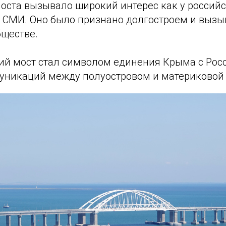
оста вызывало широкий интерес как у российск
СМИ. Оно было признано долгостроем и вызы
бществе.
кий мост стал символом единения Крыма с Рос
никаций между полуостровом и материковой 