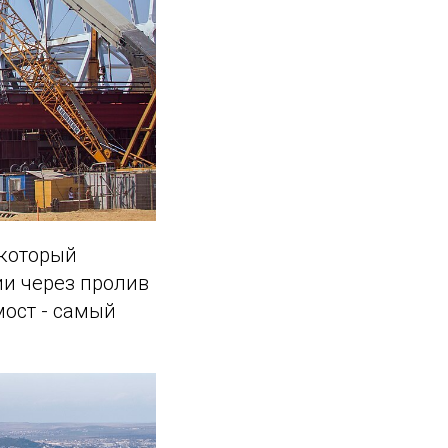
 который
ии через пролив
мост - самый