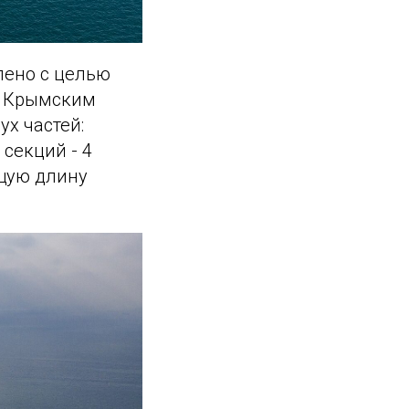
лено с целью
у Крымским
х частей:
секций - 4
щую длину