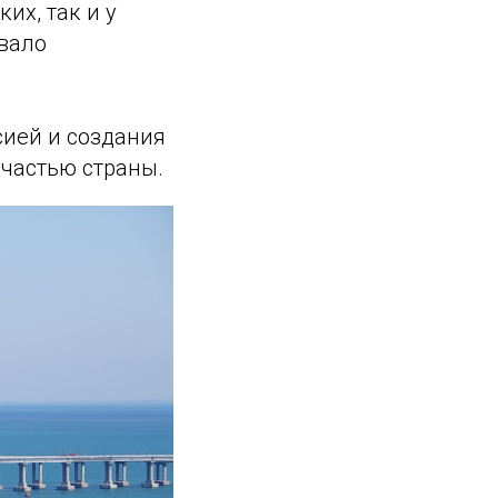
их, так и у
вало
сией и создания
частью страны.