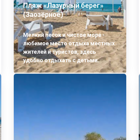
Пляж «Лазурный берег»
(Заозёрное)
Мелкий песок и чистое море -
любимое место отдыха местных
жителей и туристов, здесь
удобно отдыхать с детьми.