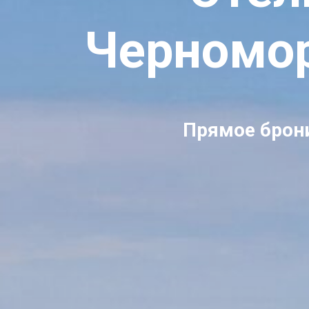
Черномор
Прямое брони