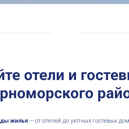
те отели и госте
рноморского рай
нды жилья
— от отелей до уютных гостевых дом