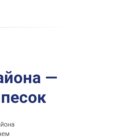
айона —
 песок
айона
 чем