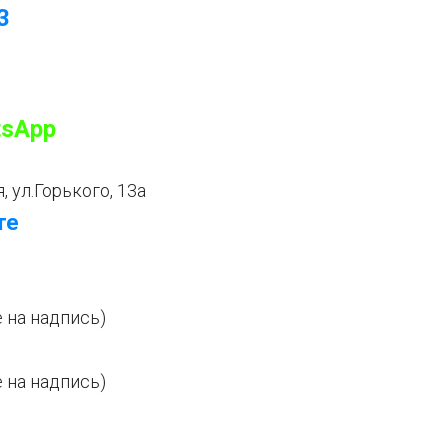
3
sApp
 ул.Горького, 13а
те
 на надпись)
 на надпись)