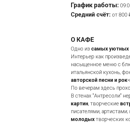
График работы:
09:
Средний счёт:
от 800 
О КАФЕ
Одно из
самых уютных 
Интерьер как произвед
насыщенное меню с бл
итальянской кухонь, ф
авторской песни и рок
По вечерам здесь прох
В стенах "Антресоли" н
картин
, творческие
вст
писателями, артистами;
молодых
творческих к