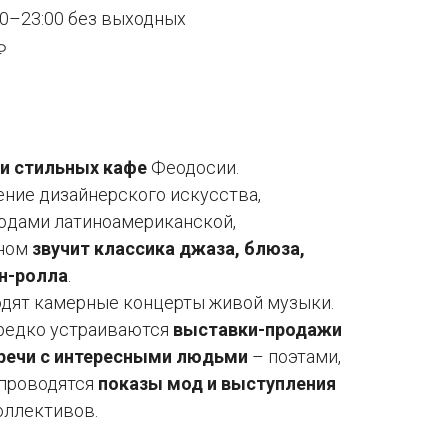
00–23:00 без выходных
₽
и стильных кафе
Феодосии.
ение дизайнерского искусства,
юдами латиноамериканской,
оном
звучит классика джаза, блюза,
-н-ролла
.
одят камерные концерты живой музыки.
ередко устраиваются
выставки-продажи
речи с интересными людьми
– поэтами,
 проводятся
показы мод и выступления
оллективов.