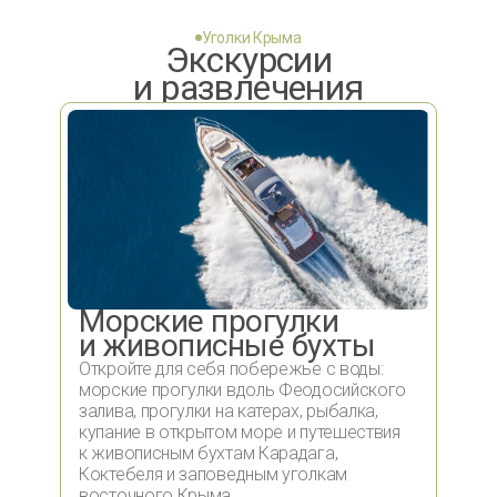
Уголки Крыма
Экскурсии
и развлечения
Морские прогулки
и живописные бухты
Откройте для себя побережье с воды:
морские прогулки вдоль Феодосийского
залива, прогулки на катерах, рыбалка,
купание в открытом море и путешествия
к живописным бухтам Карадага,
Коктебеля и заповедным уголкам
восточного Крыма.