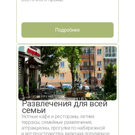
Подробнее
Отзывы
Развлечения для всей
семьи
Уютные кафе и рестораны, летние
террасы, семейные развлечения,
аттракционы, прогулки по набережной
и арт-пространства, включая популярное