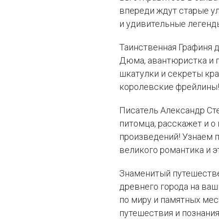
впереди ждут старые у
и удивительные легенд
Таинственная Графиня д
Дюма, авантюристка и 
шкатулки и секреты кр
королевские фрейлины
Писатель Александр Ст
питомца, расскажет и о
произведений! Узнаем 
великого романтика и э
Знаменитый путешеств
древнего города на ваш
по миру и памятных мес
путешествия и познания