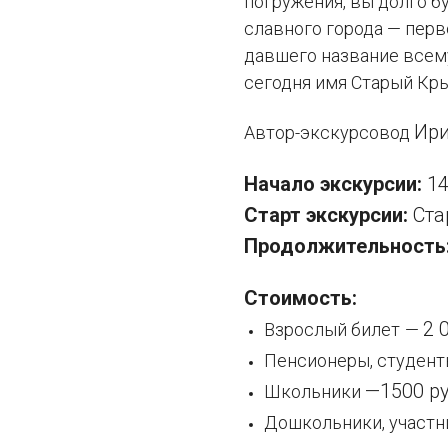
погружения, вы долго б
славного города — перв
давшего название всем
сегодня имя Старый Кр
Ири
Автор-экскурсовод
Начало экскурсии:
14
Старт экскурсии:
Ста
Продолжительность
Стоимость:
2 
Взрослый билет
—
Пенсионеры, студен
—1500 р
Школьники
Дошкольники, участн