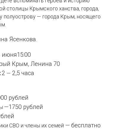
удете вспоминать героев и историю
ой столицы Крымского ханства, города,
у полуострову — города Крым, носящего
ым.
на Ясенкова
.
 июня15:00
рый Крым, Ленина 70
:
2
2,5 часа
—
000 рублей
—1750 рублей
ты
ублей
— бесплатно
ики СВО и члены их семей