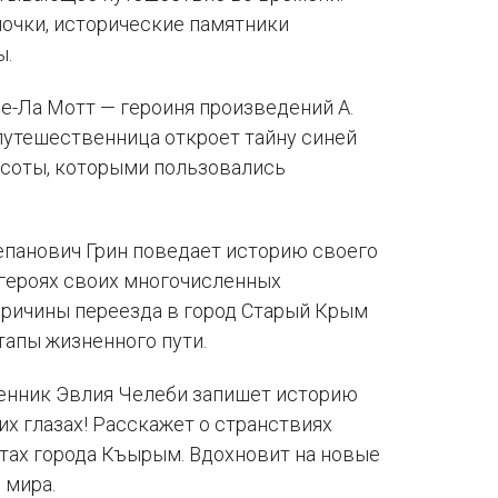
лочки, исторические памятники
ы.
е-Ла Мотт — героиня произведений А.
путешественница откроет тайну синей
асоты, которыми пользовались
!
епанович Грин поведает историю своего
 героях своих многочисленных
причины переезда в город Старый Крым
тапы жизненного пути.
енник Эвлия Челеби запишет историю
их глазах! Расскажет о странствиях
тах города Къырым. Вдохновит на новые
 мира.