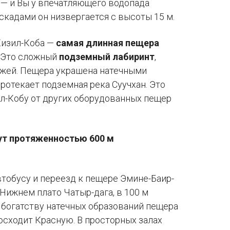
 — и Вы у впечатляющего водопада
скадами он низвергается с высоты 15 м.
Кизил-Коба —
самая длинная пещера
. Это сложный
подземный лабиринт
,
ажей. Пещера украшена натечными
протекает подземная река Суучхан. Это
л-Кобу от других оборудованных пещер
т протяженностью 600 м
тобусу и переезд к пещере Эмине-Баир-
 Нижнем плато Чатыр-дага, в 100 м
о богатству натечных образований пещера
осходит Красную. В просторных залах