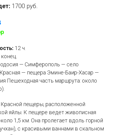
дет:
1700 руб.
8
pp
ость:
12 ч.
 конец.
одосия — Симферополь — село
Красная — пещера Эмине-Баир-Хасар —
я Пешеходная часть маршрута: около
).
с Красной пещеры, расположенной
кой яйлы. К пещере ведет живописная
коло 1,5 км. Она пролегает вдоль горной
учхан), с красивыми ваннами в скальном