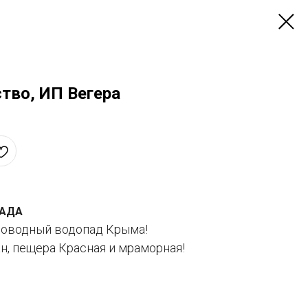
тво, ИП Вегера
ПАДА
новодный водопад Крыма!
н, пещера Красная и мраморная!