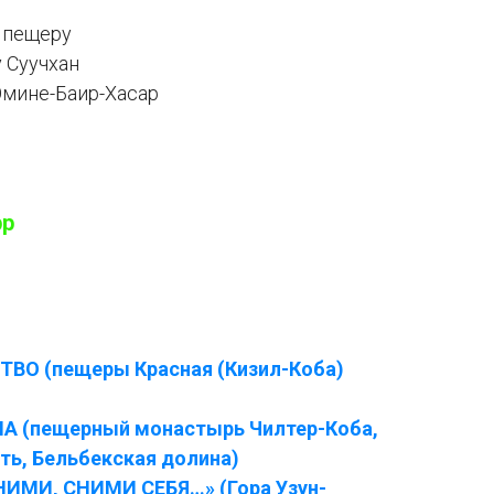
 пещеру
 Суучхан
Эмине-Баир-Хасар
pp
ВО (пещеры Красная (Кизил-Коба)
 (пещерный монастырь Чилтер-Коба,
ть, Бельбекская долина)
ИМИ, СНИМИ СЕБЯ…» (Гора Узун-