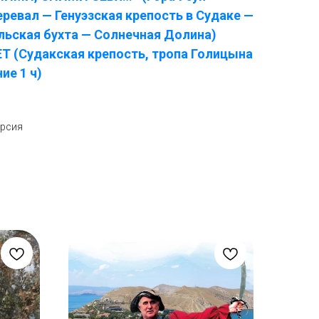
ревал — Генуэзская крепость в Судаке —
льская бухта — Солнечная Долина)
 (Судакская крепость, тропа Голицына
ие 1 ч)
урсия