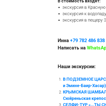
В стоимость входят:
экскурсия в Красную
экскурсия к водопаду
экскурсия в пещеру 
Инна
+79 782 486 838
Написать на
WhatsA
Наши экскурсии:
В ПОДЗЕМНОЕ ЦАРСТ
и Эмине-Баир-Хасар)
КРЫМСКАЯ ШАМБАЛА
Сюйреньская крепос
СЕЛФИ-ТУР «…ТЫ СН