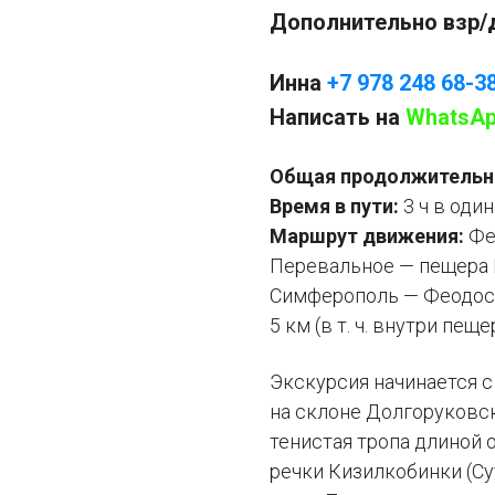
Дополнительно взр/
Инна
+7 978 248 68-3
Написать на
WhatsA
Общая продолжительн
Время в пути:
3 ч в один
Маршрут движения:
Фе
Перевальное — пещера 
Симферополь — Феодоси
5 км (в т. ч. внутри пещер
Экскурсия начинается 
на склоне Долгоруковс
тенистая тропа длиной о
речки Кизилкобинки (Су