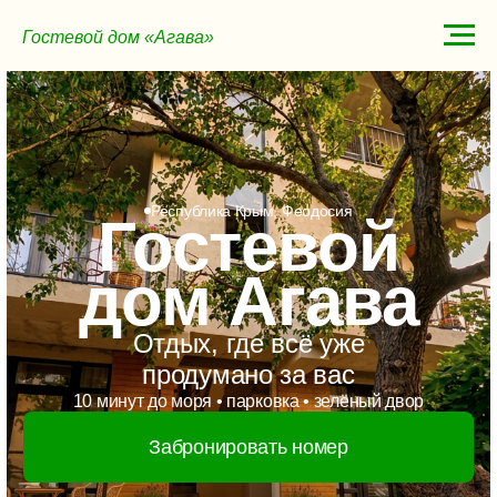
Гостевой дом «Агава»
Республика Крым, Феодосия
Гостевой
дом Агава
Отдых, где всё уже
продумано за вас
10 минут до моря • парковка • зелёный двор
Забронировать номер