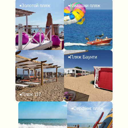
Золотой пляж
Камешки пляж
Пляж Баунти
Пляж 117
Серфинг пляж