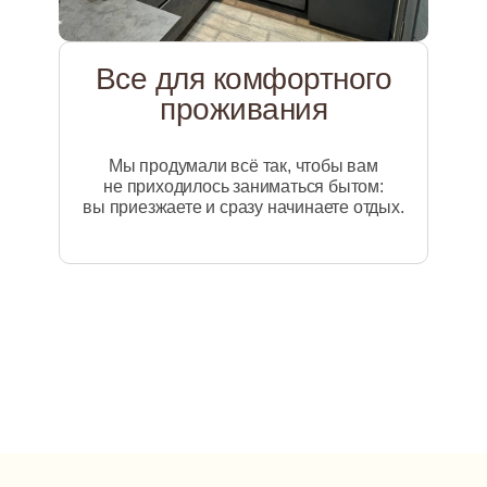
Наши номера
Гостевой дом «Агава» предлагает два
типа комфортных номеров —
Все для комфортного
просторные семейные с балконом
проживания
и уютные двухместные
с возможностью дополнительного
места, где предусмотрены 1000
Мы продумали всё так, чтобы вам
мелочей, что бы вы ни о чём
не приходилось заниматься бытом:
не беспокоились, а просто отдыхали.
вы приезжаете и сразу начинаете отдых.